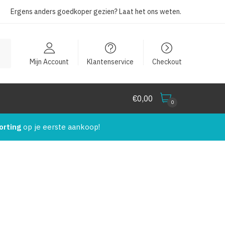
Ergens anders goedkoper gezien?
Laat het ons weten
.
Mijn Account
Klantenservice
Checkout
€
0,00
0
orting
op je eerste aankoop!