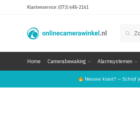
Skip
Skip
Klantenservice: (073) 648-2161
to
to
navigation
content
Zoeken
Zoek
naar:
Home
Camerabewaking
Alarmsystemen
Nieuwe klant? — Schrijf j