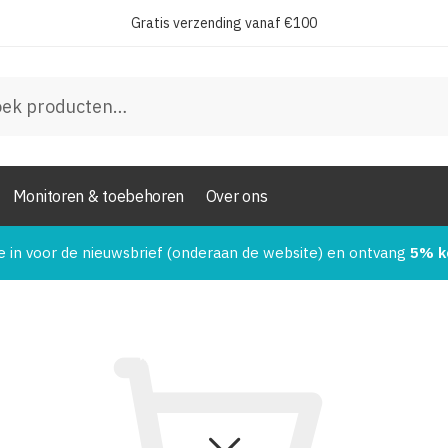
Gratis verzending vanaf €100
en
Monitoren & toebehoren
Over ons
e in voor de nieuwsbrief (onderaan de website) en ontvang
5% k