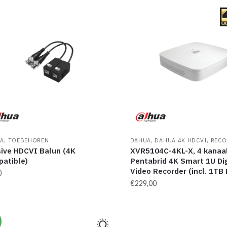
,
,
,
A
TOEBEHOREN
DAHUA
DAHUA 4K HDCVI
RECO
ive HDCVI Balun (4K
XVR5104C-4KL-X, 4 kanaa
atible)
Pentabrid 4K Smart 1U Dig
Video Recorder (incl. 1TB
0
€
229,00