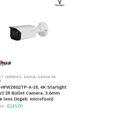
,
,
ET CAMERA'S
DAHUA
DAHUA 4K
I
HFW2802TP-A-I8, 4K Starlight
I IR Bullet Camera, 3.6mm
e lens (ingeb. microfoon)
€
145,00
00