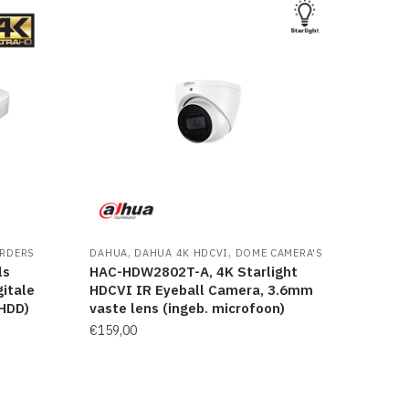
,
,
RDERS
DAHUA
DAHUA 4K HDCVI
DOME CAMERA'S
ls
HAC-HDW2802T-A, 4K Starlight
itale
HDCVI IR Eyeball Camera, 3.6mm
 HDD)
vaste lens (ingeb. microfoon)
€
159,00