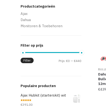
Productcategorieën
Ajax
Dahua
Monitoren & Toebehoren
Filter op prijs
Filter
Prijs:
€0
—
€440
BULL
Dah
Bull
12m
Populaire producten
€
439
Ajax Hubkit (starterskit) wit
Waardering
€
391,00
5.00
uit 5