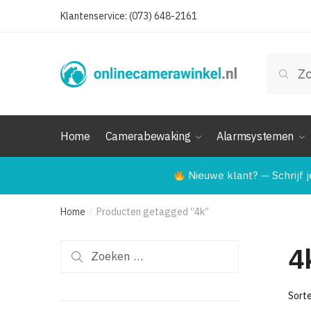
Skip
Skip
Klantenservice: (073) 648-2161
to
to
navigation
content
Zoeken
Zoek
naar:
Home
Camerabewaking
Alarmsystemen
Nieuwe klant? — Schrijf j
Home
Producten getagged “4k”
/
4
Zoeken
naar: