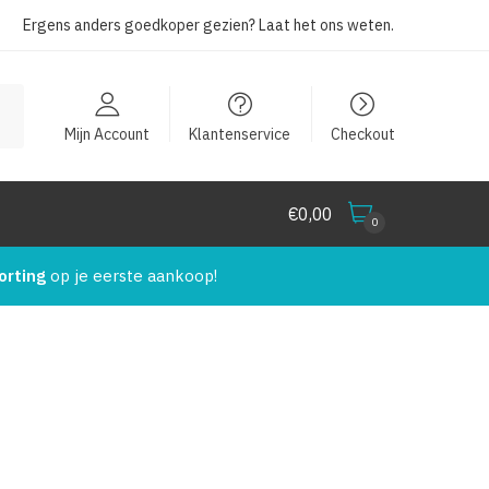
Ergens anders goedkoper gezien?
Laat het ons weten
.
Mijn Account
Klantenservice
Checkout
€
0,00
0
orting
op je eerste aankoop!