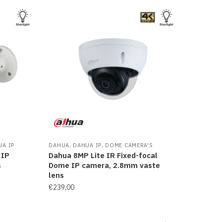
,
,
UA IP
DAHUA
DAHUA IP
DOME CAMERA'S
 IP
Dahua 8MP Lite IR Fixed-focal
s
Dome IP camera, 2.8mm vaste
lens
€
239,00