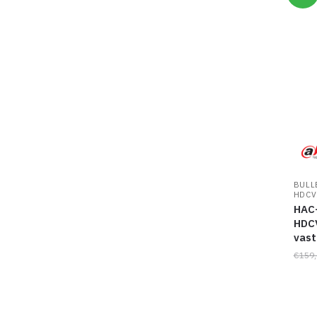
BULL
HDCV
HAC-
HDCV
vast
€
159,