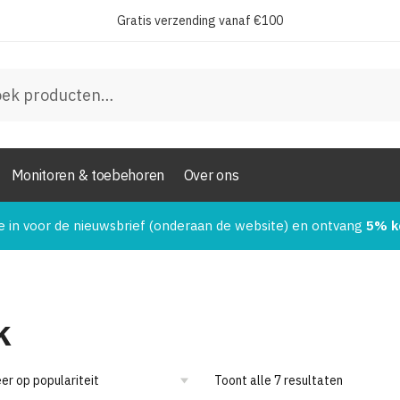
Gratis verzending vanaf €100
en
Monitoren & toebehoren
Over ons
e in voor de nieuwsbrief (onderaan de website) en ontvang
5% k
k
Toont alle 7 resultaten