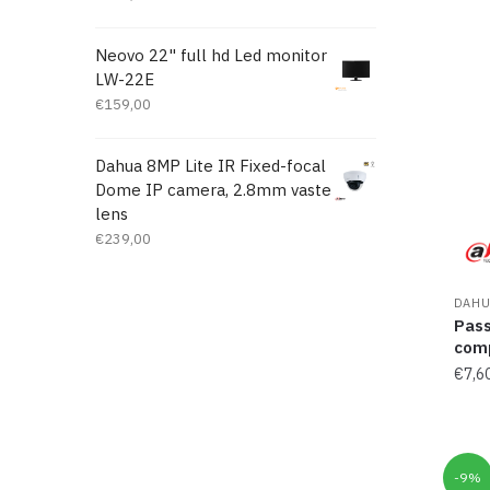
Neovo 22" full hd Led monitor
LW-22E
€
159,00
Dahua 8MP Lite IR Fixed-focal
Dome IP camera, 2.8mm vaste
lens
€
239,00
DAHU
Pass
comp
€
7,6
-9%