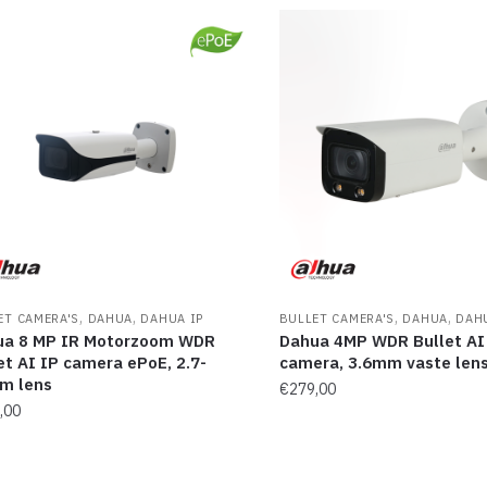
,
,
,
,
ET CAMERA'S
DAHUA
DAHUA IP
BULLET CAMERA'S
DAHUA
DAH
ua 8 MP IR Motorzoom WDR
Dahua 4MP WDR Bullet AI
et AI IP camera ePoE, 2.7-
camera, 3.6mm vaste len
m lens
€
279,00
,00