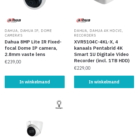
,
,
,
,
DAHUA
DAHUA IP
DOME
DAHUA
DAHUA 4K HDCVI
CAMERA'S
RECORDERS
Dahua 8MP Lite IR Fixed-
XVR5104C-4KL-X, 4
focal Dome IP camera,
kanaals Pentabrid 4K
2.8mm vaste lens
Smart 1U Digitale Video
Recorder (incl. 1TB HDD)
€
239,00
€
229,00
In winkelmand
In winkelmand