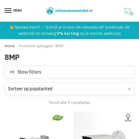
MENU
0
Skip
Skip
Nieuwe klant? — Schrijf je in voor de nieuwsbrief (onderaan de
to
to
website) en ontvang
5% korting
op je eerste aankoop!
navigation
content
Home
/
Producten getagged “8MP”
8MP
Show Filters
Toont alle 5 resultaten