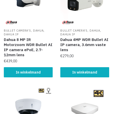
,
,
,
,
BULLET CAMERA'S
DAHUA
BULLET CAMERA'S
DAHUA
DAHUA IP
DAHUA IP
Dahua 8 MP IR
Dahua 4MP WDR Bullet AI
Motorzoom WDR Bullet AI
IP camera, 3.6mm vaste
IP camera ePoE, 2.7-
lens
12mm lens
€
279,00
€
439,00
In winkelmand
In winkelmand