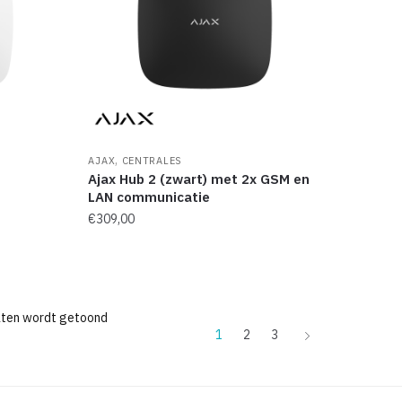
,
AJAX
CENTRALES
Ajax Hub 2 (zwart) met 2x GSM en
LAN communicatie
€
309,00
aten wordt getoond
1
2
3