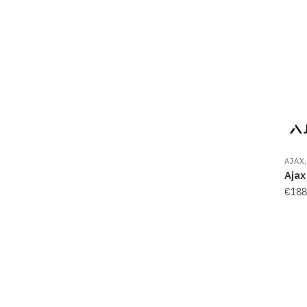
AJAX
Ajax
€
188