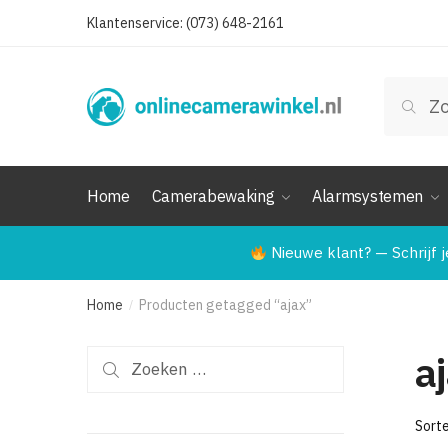
Skip
Skip
Klantenservice: (073) 648-2161
to
to
navigation
content
Zoeken
Zoek
naar:
Home
Camerabewaking
Alarmsystemen
Nieuwe klant? — Schrijf j
Home
Producten getagged “ajax”
/
a
Zoeken
naar: