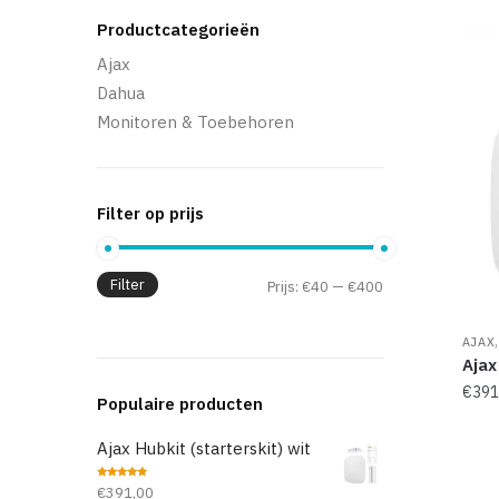
Productcategorieën
Ajax
Dahua
Monitoren & Toebehoren
Filter op prijs
Filter
Prijs:
€40
—
€400
AJAX
Ajax
€
391
Populaire producten
Ajax Hubkit (starterskit) wit
Waardering
€
391,00
5.00
uit 5