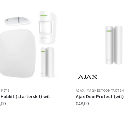
,
,
KITS
AJAX
MAGNEETCONTACTEN
 Hubkit (starterskit) wit
Ajax DoorProtect (wit)
,00
€
48,00