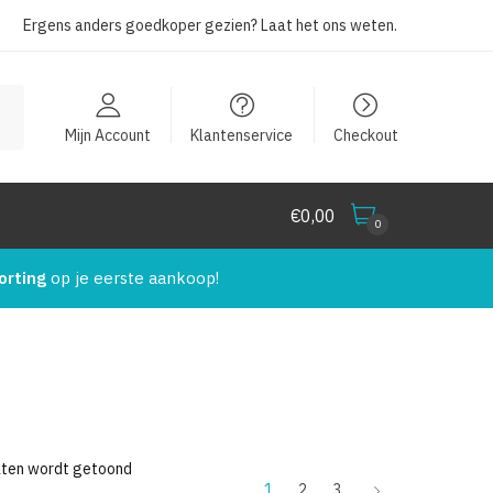
Ergens anders goedkoper gezien?
Laat het ons weten
.
Mijn Account
Klantenservice
Checkout
€
0,00
0
orting
op je eerste aankoop!
aten wordt getoond
1
2
3