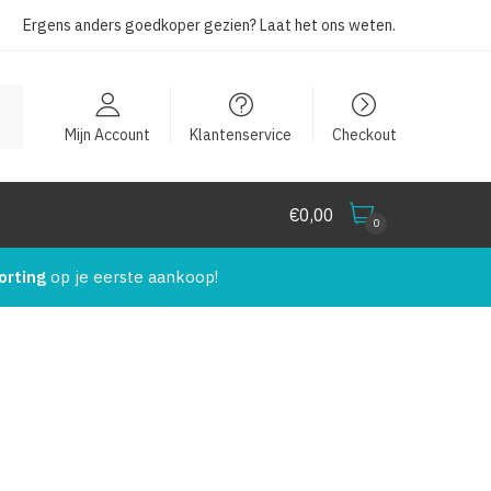
Ergens anders goedkoper gezien?
Laat het ons weten
.
Mijn Account
Klantenservice
Checkout
€
0,00
0
orting
op je eerste aankoop!