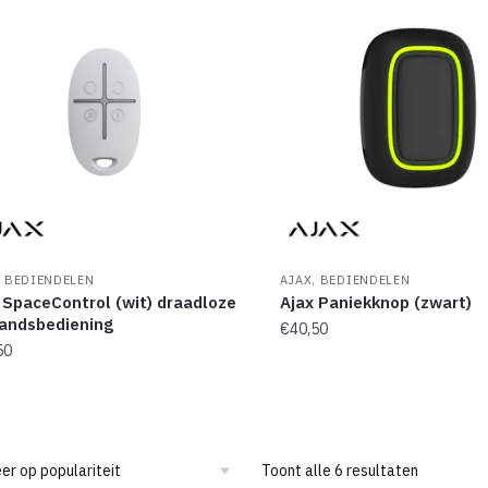
,
,
BEDIENDELEN
AJAX
BEDIENDELEN
 SpaceControl (wit) draadloze
Ajax Paniekknop (zwart)
andsbediening
€
40,50
50
Toont alle 6 resultaten