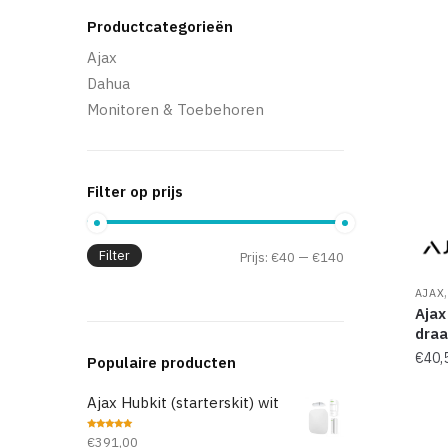
Productcategorieën
Ajax
Dahua
Monitoren & Toebehoren
Filter op prijs
Filter
Prijs:
€40
—
€140
AJAX
Ajax
draa
€
40,
Populaire producten
Ajax Hubkit (starterskit) wit
Waardering
€
391,00
5.00
uit 5