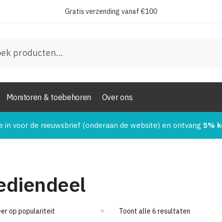
Gratis verzending vanaf €100
en
Monitoren & toebehoren
Over ons
e in voor de nieuwsbrief (onderaan de website) en ontvang
5% k
ediendeel
Toont alle 6 resultaten