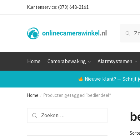
Skip
Skip
Klantenservice: (073) 648-2161
to
to
navigation
content
Zoeken
Zoek
naar:
Home
Camerabewaking
Alarmsystemen
Nieuwe klant? — Schrijf j
Home
Producten getagged “bediendeel”
/
b
Zoeken
naar: