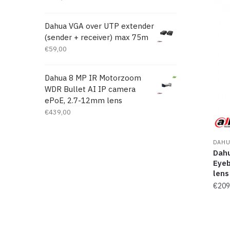
Dahua VGA over UTP extender
(sender + receiver) max 75m
€
59,00
Dahua 8 MP IR Motorzoom
WDR Bullet AI IP camera
ePoE, 2.7-12mm lens
€
439,00
DAHU
Dahu
Eyeb
lens
€
209