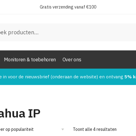
Gratis verzending vanaf €100
en
Monitoren & toebehoren
Over ons
e in voor de nieuwsbrief (onderaan de website) en ontvang
5% k
ahua IP
Toont alle 4 resultaten