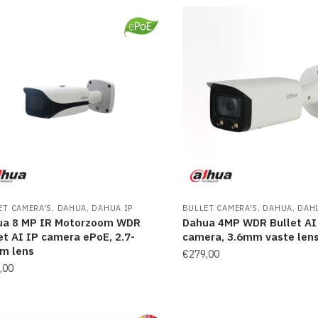
,
,
,
,
ET CAMERA'S
DAHUA
DAHUA IP
BULLET CAMERA'S
DAHUA
DAH
ua 8 MP IR Motorzoom WDR
Dahua 4MP WDR Bullet AI
et AI IP camera ePoE, 2.7-
camera, 3.6mm vaste len
m lens
€
279,00
,00