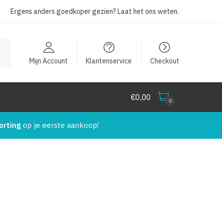
Ergens anders goedkoper gezien?
Laat het ons weten
.
Mijn Account
Klantenservice
Checkout
€
0,00
0
orting
op je eerste aankoop!