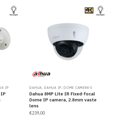
,
,
UA IP
DAHUA
DAHUA IP
DOME CAMERA'S
 IP
Dahua 8MP Lite IR Fixed-focal
s
Dome IP camera, 2.8mm vaste
lens
€
239,00