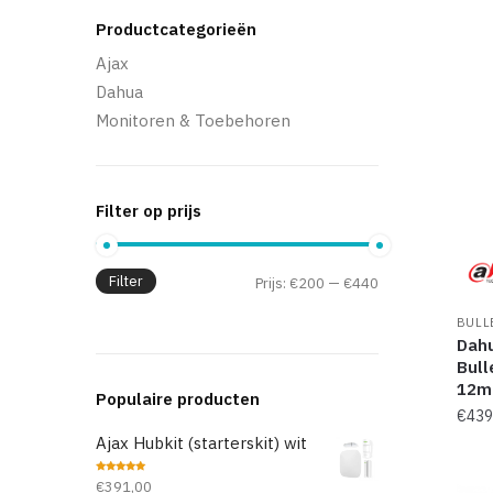
Productcategorieën
Ajax
Dahua
Monitoren & Toebehoren
Filter op prijs
Filter
Prijs:
€200
—
€440
BULL
Dah
Bull
12m
Populaire producten
€
439
Ajax Hubkit (starterskit) wit
Waardering
€
391,00
5.00
uit 5