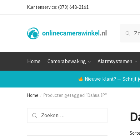
Skip
Skip
Klantenservice: (073) 648-2161
to
to
navigation
content
Zoeken
Zoek
naar:
Home
Camerabewaking
Alarmsystemen
Nieuwe klant? — Schrijf j
Home
Producten getagged “Dahua IP”
/
D
Zoeken
naar: