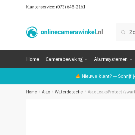
Skip
Skip
Klantenservice: (073) 648-2161
Naam
to
to
navigation
content
Zoeken
Zoek
naar:
Telef
Home
Camerabewaking
Alarmsystemen
Ver
Nieuwe klant? — Schrijf j
Home
Ajax
Waterdetectie
Ajax LeaksProtect (zwar
/
/
/