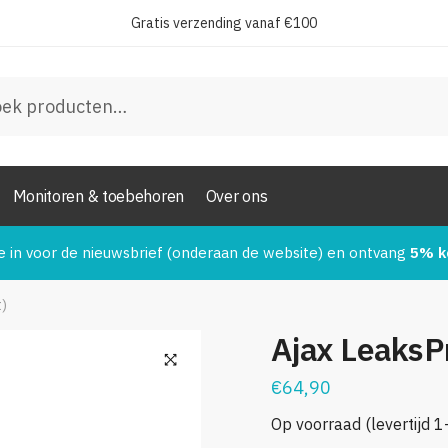
Gratis verzending vanaf €100
*
en
oonnummer:
*
Monitoren & toebehoren
Over ons
stuur
e in voor de nieuwsbrief (onderaan de website) en ontvang
5% k
t)
Ajax LeaksPr
€
64,90
Op voorraad (levertijd 