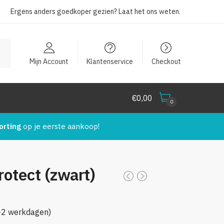
Ergens anders goedkoper gezien?
Laat het ons weten
.
Mijn Account
Klantenservice
Checkout
€
0,00
0
orting
op je eerste aankoop!
otect (zwart)
1-2 werkdagen)