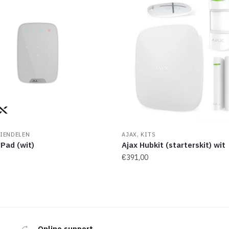
,
IENDELEN
AJAX
KITS
Pad (wit)
Ajax Hubkit (starterskit) wit
€
391,00
Online support