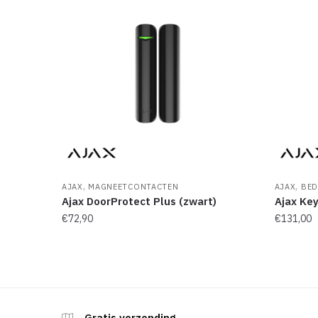
,
,
AJAX
MAGNEETCONTACTEN
AJAX
BED
Ajax DoorProtect Plus (zwart)
Ajax Key
€
72,90
€
131,00
Gratis verzending