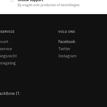
Bij vragen over producten of bestellingen
NSERVICE
VOLG ONS
count
Facebook
service
Twitter
ingsrecht
Instagram
nregeling
ackBone IT.