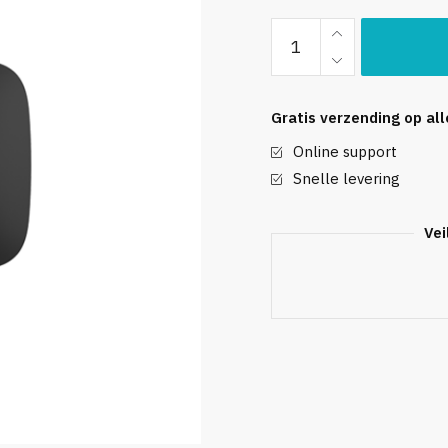
Ajax
LeaksProtect
(zwart)
aantal
Gratis verzending op al
Online support
Snelle levering
Vei