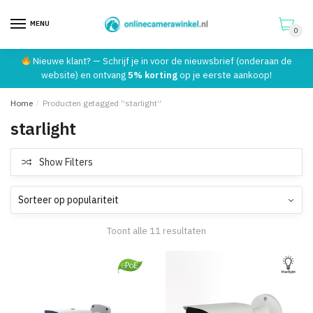
MENU
0
Skip
Skip
Nieuwe klant? — Schrijf je in voor de nieuwsbrief (onderaan de
to
to
website) en ontvang
5% korting
op je eerste aankoop!
navigation
content
Home
/
Producten getagged “starlight”
starlight
Show Filters
Toont alle 11 resultaten