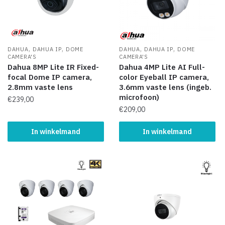
,
,
,
,
DAHUA
DAHUA IP
DOME
DAHUA
DAHUA IP
DOME
CAMERA'S
CAMERA'S
Dahua 8MP Lite IR Fixed-
Dahua 4MP Lite AI Full-
focal Dome IP camera,
color Eyeball IP camera,
2.8mm vaste lens
3.6mm vaste lens (ingeb.
microfoon)
€
239,00
€
209,00
In winkelmand
In winkelmand