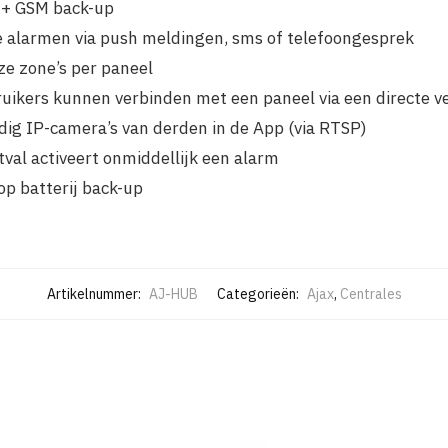
 + GSM back-up
e alarmen via push meldingen, sms of telefoongesprek
ze zone’s per paneel
uikers kunnen verbinden met een paneel via een directe v
ig IP-camera’s van derden in de App (via RTSP)
val activeert onmiddellijk een alarm
op batterij back-up
Artikelnummer:
AJ-HUB
Categorieën:
Ajax
,
Centrales