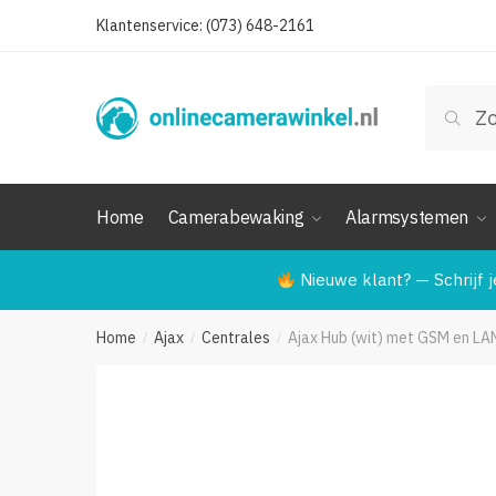
Skip
Skip
Klantenservice: (073) 648-2161
Naam
to
to
navigation
content
Zoeken
Zoek
naar:
Telef
Home
Camerabewaking
Alarmsystemen
Ver
Nieuwe klant? — Schrijf j
Home
Ajax
Centrales
Ajax Hub (wit) met GSM en LA
/
/
/