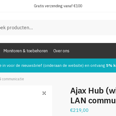
Gratis verzending vanaf €100
*
en
oonnummer:
*
Monitoren & toebehoren
Over ons
stuur
e in voor de nieuwsbrief (onderaan de website) en ontvang
5% k
N communicatie
Ajax Hub (w
LAN commun
€
219,00