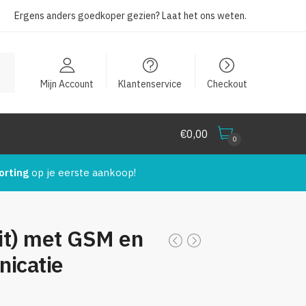
Ergens anders goedkoper gezien?
Laat het ons weten
.
Mijn Account
Klantenservice
Checkout
€
0,00
0
orting
op je eerste aankoop!
it) met GSM en
icatie