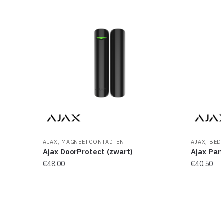
,
,
AJAX
MAGNEETCONTACTEN
AJAX
BED
Ajax DoorProtect (zwart)
Ajax Pan
€
48,00
€
40,50