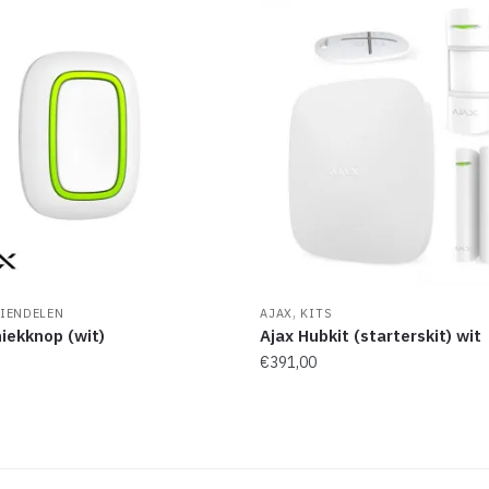
,
IENDELEN
AJAX
KITS
iekknop (wit)
Ajax Hubkit (starterskit) wit
€
391,00