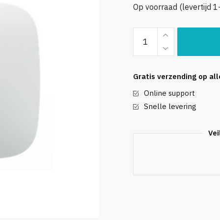
Op voorraad (levertijd 
Ajax
Hub
(wit)
met
Gratis verzending op al
GSM
Online support
en
LAN
Snelle levering
communicatie
aantal
Vei