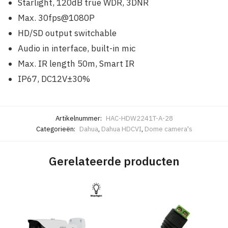
Starlight, 120dB true WDR, 3DNR
Max. 30fps@1080P
HD/SD output switchable
Audio in interface, built-in mic
Max. IR length 50m, Smart IR
IP67, DC12V±30%
Artikelnummer:
HAC-HDW2241T-A-28
Categorieën:
Dahua
,
Dahua HDCVI
,
Dome camera's
Gerelateerde producten