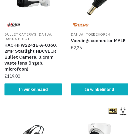
,
,
,
BULLET CAMERA'S
DAHUA
DAHUA
TOEBEHOREN
DAHUA HDCVI
Voedingsconnector MALE
HAC-HFW2241E-A-0360,
€
2,25
2MP Starlight HDCVI IR
Bullet Camera, 3.6mm
vaste lens (ingeb.
microfoon)
€
119,00
In winkelmand
In winkelmand