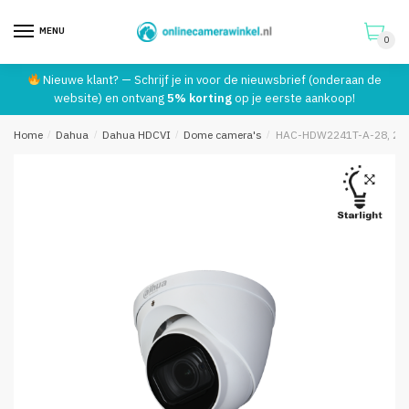
MENU
Telefoonnummer:
*
0
Skip
Skip
Nieuwe klant? — Schrijf je in voor de nieuwsbrief (onderaan de
to
to
website) en ontvang
5% korting
op je eerste aankoop!
navigation
content
Verstuur
Home
/
Dahua
/
Dahua HDCVI
/
Dome camera's
/
HAC-HDW2241T-A-28, 2MP S