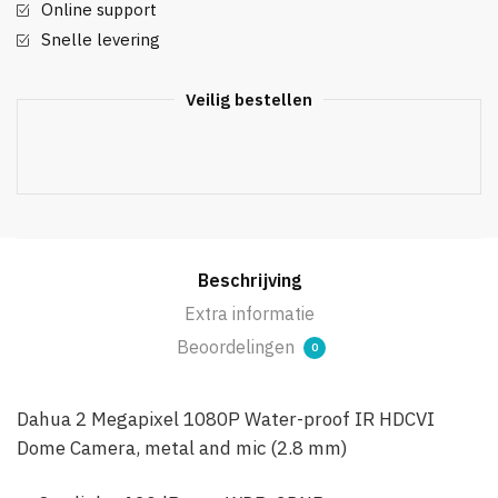
Starlight
Online support
HDCVI
Snelle levering
IR
Eyeball
Veilig bestellen
Camera,
2.8mm
vaste
lens
(ingeb.
microfoon)
aantal
Beschrijving
Extra informatie
Beoordelingen
0
Dahua 2 Megapixel 1080P Water-proof IR HDCVI
Dome Camera, metal and mic (2.8 mm)