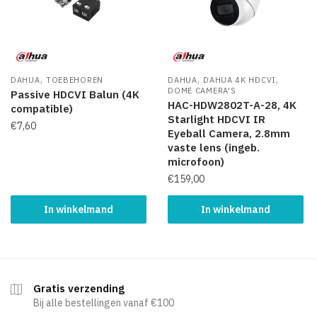
,
,
,
DAHUA
TOEBEHOREN
DAHUA
DAHUA 4K HDCVI
DOME CAMERA'S
Passive HDCVI Balun (4K
HAC-HDW2802T-A-28, 4K
compatible)
Starlight HDCVI IR
€
7,60
Eyeball Camera, 2.8mm
vaste lens (ingeb.
microfoon)
€
159,00
In winkelmand
In winkelmand
Gratis verzending
Bij alle bestellingen vanaf €100