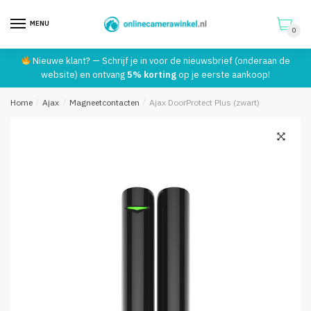
Telefoonnummer:
*
MENU
0
Skip
Skip
Nieuwe klant? — Schrijf je in voor de nieuwsbrief (onderaan de
to
to
website) en ontvang
5% korting
op je eerste aankoop!
Verstuur
navigation
content
Home
/
Ajax
/
Magneetcontacten
/
Ajax DoorProtect Plus (zwart)