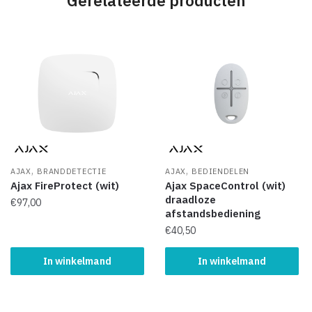
Gerelateerde producten
,
,
AJAX
BRANDDETECTIE
AJAX
BEDIENDELEN
Ajax FireProtect (wit)
Ajax SpaceControl (wit)
draadloze
€
97,00
afstandsbediening
€
40,50
In winkelmand
In winkelmand