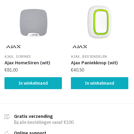
,
,
AJAX
SIRENES
AJAX
BEDIENDELEN
Ajax HomeSiren (wit)
Ajax Paniekknop (wit)
€
81,00
€
40,50
In winkelmand
In winkelmand
Gratis verzending
Bij alle bestellingen vanaf €100
Online support