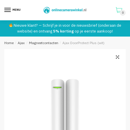
Telefoonnummer:
*
MENU
0
Skip
Skip
Nieuwe klant? — Schrijf je in voor de nieuwsbrief (onderaan de
to
to
website) en ontvang
5% korting
op je eerste aankoop!
Verstuur
navigation
content
Home
/
Ajax
/
Magneetcontacten
/
Ajax DoorProtect Plus (wit)