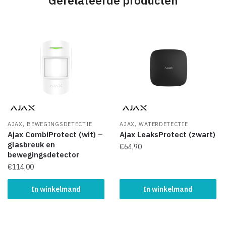
Gerelateerde producten
,
,
AJAX
BEWEGINGSDETECTIE
AJAX
WATERDETECTIE
Ajax CombiProtect (wit) –
Ajax LeaksProtect (zwart)
glasbreuk en
€
64,90
bewegingsdetector
€
114,00
In winkelmand
In winkelmand