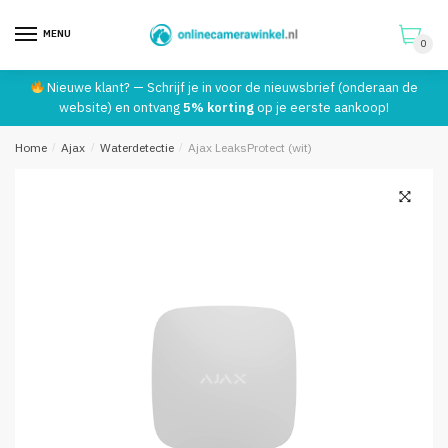
Telefoonnummer:
*
MENU
0
Skip
Skip
Nieuwe klant? — Schrijf je in voor de nieuwsbrief (onderaan de
to
to
website) en ontvang
5% korting
op je eerste aankoop!
navigation
content
Verstuur
Home
/
Ajax
/
Waterdetectie
/
Ajax LeaksProtect (wit)